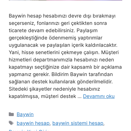
Baywin hesap hesabınızı devre dışı bırakmayı
seçerseniz, fonlarınızı geri çektikten sonra
ticarete devam edebilirsiniz. Paylaşım
gerçekleştiğinde ödenmemiş yaptırımlar
uygulanacak ve paylaşılan içerik kaldırılacaktır.
Yani, hisse senetlerini çekmeye çalışın. Müşteri
hizmetleri departmanımızla hesabınızı neden
kapatmayı seçtiğinize dair kapsamlı bir açıklama
yapmanız gerekir. Bildirim Baywin tarafından
sağlanan destek kullanılarak gönderilmelidir.
Sitedeki şikayetler nedeniyle hesabınız
kapatılmışsa, müşteri destek …
Devamını oku
Kategoriler
Baywin
Etiketler
baywin hesap
,
baywin sistemi hesap
,