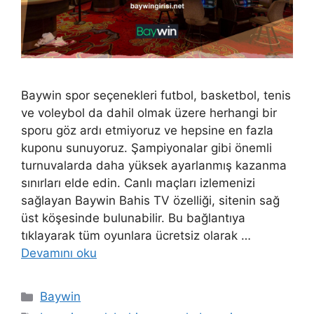
Baywin spor seçenekleri futbol, ​​basketbol, ​​tenis
ve voleybol da dahil olmak üzere herhangi bir
sporu göz ardı etmiyoruz ve hepsine en fazla
kuponu sunuyoruz. Şampiyonalar gibi önemli
turnuvalarda daha yüksek ayarlanmış kazanma
sınırları elde edin. Canlı maçları izlemenizi
sağlayan Baywin Bahis TV özelliği, sitenin sağ
üst köşesinde bulunabilir. Bu bağlantıya
tıklayarak tüm oyunlara ücretsiz olarak …
Devamını oku
Kategoriler
Baywin