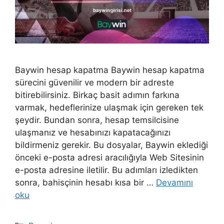
Baywin hesap kapatma Baywin hesap kapatma
sürecini güvenilir ve modern bir adreste
bitirebilirsiniz. Birkaç basit adımın farkına
varmak, hedeflerinize ulaşmak için gereken tek
şeydir. Bundan sonra, hesap temsilcisine
ulaşmanız ve hesabınızı kapatacağınızı
bildirmeniz gerekir. Bu dosyalar, Baywin eklediği
önceki e-posta adresi aracılığıyla Web Sitesinin
e-posta adresine iletilir. Bu adımları izledikten
sonra, bahisçinin hesabı kısa bir …
Devamını
oku