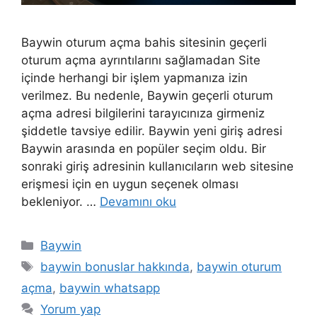
Baywin oturum açma bahis sitesinin geçerli
oturum açma ayrıntılarını sağlamadan Site
içinde herhangi bir işlem yapmanıza izin
verilmez. Bu nedenle, Baywin geçerli oturum
açma adresi bilgilerini tarayıcınıza girmeniz
şiddetle tavsiye edilir. Baywin yeni giriş adresi
Baywin arasında en popüler seçim oldu. Bir
sonraki giriş adresinin kullanıcıların web sitesine
erişmesi için en uygun seçenek olması
bekleniyor. …
Devamını oku
Kategoriler
Baywin
Etiketler
baywin bonuslar hakkında
,
baywin oturum
açma
,
baywin whatsapp
Yorum yap