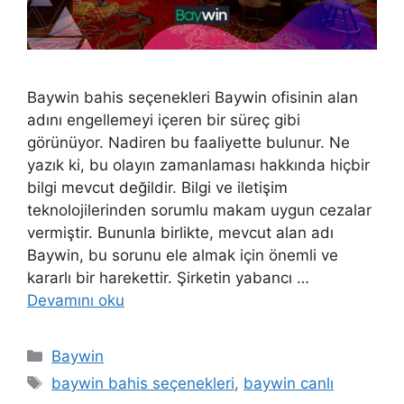
Baywin bahis seçenekleri Baywin ofisinin alan
adını engellemeyi içeren bir süreç gibi
görünüyor. Nadiren bu faaliyette bulunur. Ne
yazık ki, bu olayın zamanlaması hakkında hiçbir
bilgi mevcut değildir. Bilgi ve iletişim
teknolojilerinden sorumlu makam uygun cezalar
vermiştir. Bununla birlikte, mevcut alan adı
Baywin, bu sorunu ele almak için önemli ve
kararlı bir harekettir. Şirketin yabancı …
Devamını oku
Kategoriler
Baywin
Etiketler
baywin bahis seçenekleri
,
baywin canlı