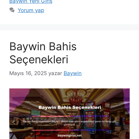
Baywin Yeni Giriş
Yorum yap
Baywin Bahis
Seçenekleri
Mayıs 16, 2025
yazar
Baywin