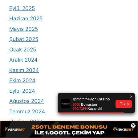
Eylül 2025
Haziran 2025
Mayıs 2025
Şubat 2025
Ocak 2025
Aralık 2024
Kasım 2024
Ekim 2024
Eylül 2024
Ağustos 2024
Temmuz 2024
Haziran 2024
×
Mayıs 2024