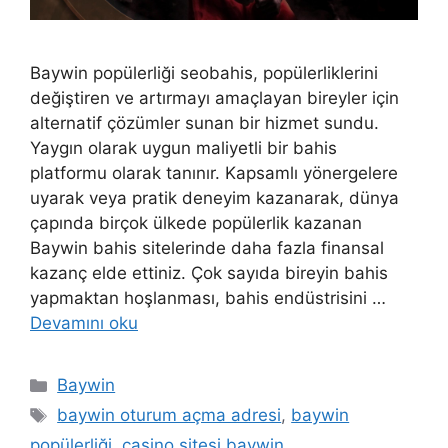
Baywin popülerliği seobahis, popülerliklerini
değiştiren ve artırmayı amaçlayan bireyler için
alternatif çözümler sunan bir hizmet sundu.
Yaygın olarak uygun maliyetli bir bahis
platformu olarak tanınır. Kapsamlı yönergelere
uyarak veya pratik deneyim kazanarak, dünya
çapında birçok ülkede popülerlik kazanan
Baywin bahis sitelerinde daha fazla finansal
kazanç elde ettiniz. Çok sayıda bireyin bahis
yapmaktan hoşlanması, bahis endüstrisini …
Devamını oku
Kategoriler
Baywin
Etiketler
baywin oturum açma adresi
,
baywin
popülerliği
,
casino sitesi baywin