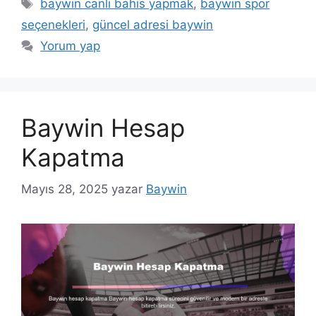
Etiketler
baywin canlı bahis yapmak
,
baywin spor
seçenekleri
,
güncel adresi baywin
Yorum yap
Baywin Hesap
Kapatma
Mayıs 28, 2025
yazar
Baywin