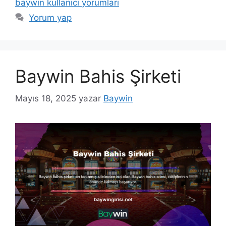
baywin kullanıcı yorumları
Yorum yap
Baywin Bahis Şirketi
Mayıs 18, 2025
yazar
Baywin