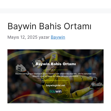
Baywin Bahis Ortamı
Mayıs 12, 2025
yazar
Baywin