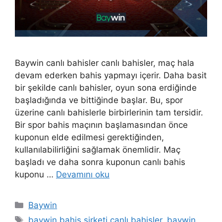
Baywin canlı bahisler canlı bahisler, maç hala
devam ederken bahis yapmayı içerir. Daha basit
bir şekilde canlı bahisler, oyun sona erdiğinde
başladığında ve bittiğinde başlar. Bu, spor
üzerine canlı bahislerle birbirlerinin tam tersidir.
Bir spor bahis maçının başlamasından önce
kuponun elde edilmesi gerektiğinden,
kullanılabilirliğini sağlamak önemlidir. Maç
başladı ve daha sonra kuponun canlı bahis
kuponu …
Devamını oku
Kategoriler
Baywin
Etiketler
baywin bahis şirketi canlı bahisler
,
baywin