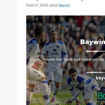
Eylül 27, 2025
yazar
Baywin