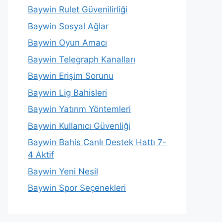
Baywin Rulet Güvenilirliği
Baywin Sosyal Ağlar
Baywin Oyun Amacı
Baywin Telegraph Kanalları
Baywin Erişim Sorunu
Baywin Lig Bahisleri
Baywin Yatırım Yöntemleri
Baywin Kullanıcı Güvenliği
Baywin Bahis Canlı Destek Hattı 7-
4 Aktif
Baywin Yeni Nesil
Baywin Spor Seçenekleri