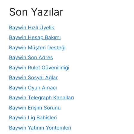
Son Yazılar
Baywin Hızlı Üyelik
Baywin Hesap Bakımı
Baywin Müşteri Desteği
Baywin Son Adres
Baywin Rulet Güvenilirliği
Baywin Sosyal Ağlar
Baywin Oyun Amacı
Baywin Telegraph Kanalları
Baywin Erişim Sorunu
Baywin Lig Bahisleri
Baywin Yatırım Yöntemleri