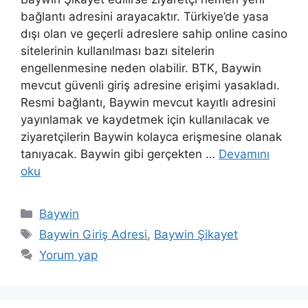
bağlantı adresini arayacaktır. Türkiye’de yasa
dışı olan ve geçerli adreslere sahip online casino
sitelerinin kullanılması bazı sitelerin
engellenmesine neden olabilir. BTK, Baywin
mevcut güvenli giriş adresine erişimi yasakladı.
Resmi bağlantı, Baywin mevcut kayıtlı adresini
yayınlamak ve kaydetmek için kullanılacak ve
ziyaretçilerin Baywin kolayca erişmesine olanak
tanıyacak. Baywin gibi gerçekten …
Devamını
oku
Kategoriler
Baywin
Etiketler
Baywin Giriş Adresi
,
Baywin Şikayet
Yorum yap