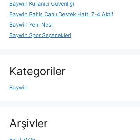
Baywin Kullanıcı Güvenliği
Baywin Bahis Canlı Destek Hattı 7-4 Aktif
Baywin Yeni Nesil
Baywin Spor Seçenekleri
Kategoriler
Baywin
Arşivler
Eylül 2025