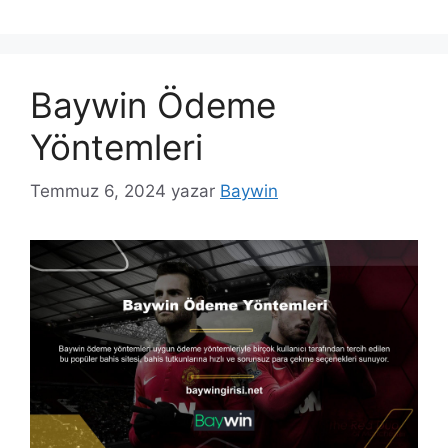
Baywin Ödeme
Yöntemleri
Temmuz 6, 2024
yazar
Baywin