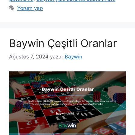
Yorum yap
Baywin Çeşitli Oranlar
Ağustos 7, 2024
yazar
Baywin