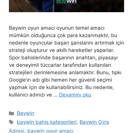
Baywin oyun amacı oyunun temel amacı
mümkün olduğunca çok para kazanmaktır, bu
nedenle oyuncular başarı şanslarını artırmak için
strateji oluşturur ve akıllı hareketler yaparlar.
Spor bahislerinde başarının anahtarı, piyasayı
ve deneyimli tüccarlar tarafından kullanılan
stratejileri derinlemesine anlamaktır. Bunu, tıpkı
Google’ın adı gibi hemen her güvenli seçimi
yapmak için de kullanabilirsiniz. Bu nedenle,
kullanıcı adınızı ve …
Devamını oku
Kategoriler
Baywin
Etiketler
baywin bahis kategorileri
,
Baywin Giriş
Adresi
,
baywin oyun amacı