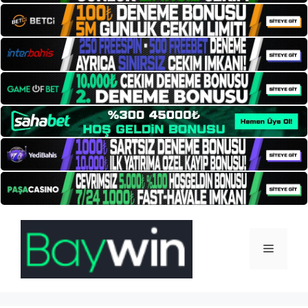
İçeriğe
atla
Menü