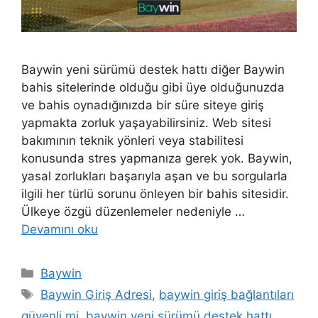
Baywin yeni sürümü destek hattı diğer Baywin
bahis sitelerinde olduğu gibi üye olduğunuzda
ve bahis oynadığınızda bir süre siteye giriş
yapmakta zorluk yaşayabilirsiniz. Web sitesi
bakımının teknik yönleri veya stabilitesi
konusunda stres yapmanıza gerek yok. Baywin,
yasal zorlukları başarıyla aşan ve bu sorgularla
ilgili her türlü sorunu önleyen bir bahis sitesidir.
Ülkeye özgü düzenlemeler nedeniyle …
Devamını oku
Kategoriler
Baywin
Etiketler
Baywin Giriş Adresi
,
baywin giriş bağlantıları
güvenli mi
,
baywin yeni sürümü destek hattı