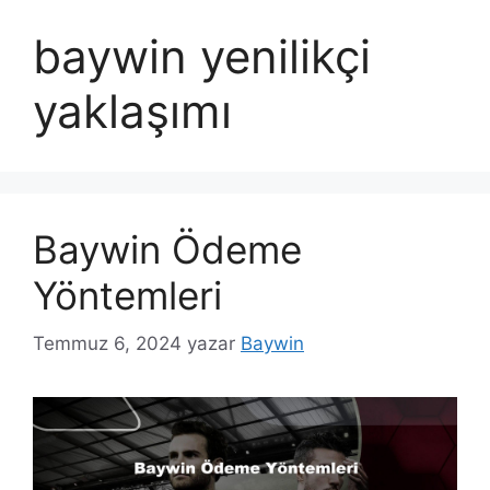
baywin yenilikçi
yaklaşımı
Baywin Ödeme
Yöntemleri
Temmuz 6, 2024
yazar
Baywin