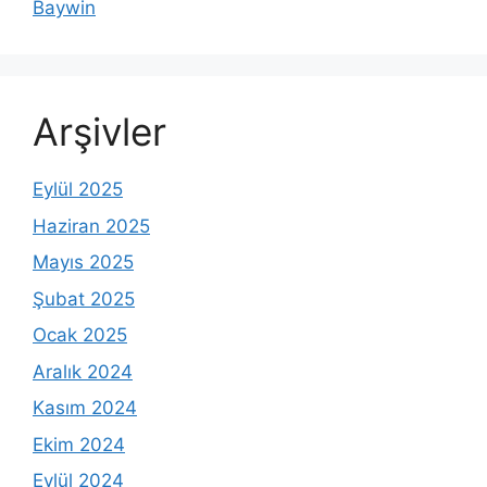
Baywin
Arşivler
Eylül 2025
Haziran 2025
Mayıs 2025
Şubat 2025
Ocak 2025
Aralık 2024
Kasım 2024
Ekim 2024
Eylül 2024