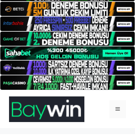
İçeriğe
atla
Menü