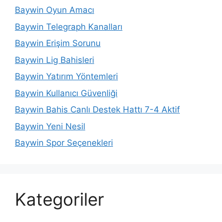
Baywin Oyun Amacı
Baywin Telegraph Kanalları
Baywin Erişim Sorunu
Baywin Lig Bahisleri
Baywin Yatırım Yöntemleri
Baywin Kullanıcı Güvenliği
Baywin Bahis Canlı Destek Hattı 7-4 Aktif
Baywin Yeni Nesil
Baywin Spor Seçenekleri
Kategoriler