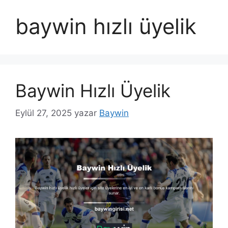
baywin hızlı üyelik
Baywin Hızlı Üyelik
Eylül 27, 2025
yazar
Baywin