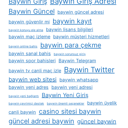
Baywin Giriş Adresi
Baywin Giriş
Baywin Güncel
baywin güncel adresi
baywin kayıt
baywin güvenlir mi
baywin lisans bilgileri
baywin konuyu ele alma
baywin maç izleme
baywin müşteri hizmetleri
baywin para çekme
baywin online bahis
baywin sanal bahis
baywin sorunsuz giriş
baywin spor bahisleri
Baywin Telegram
Baywin Twitter
baywin tv canli maç izle
baywin web sitesi
baywin whatsapp
baywin yeni adres
baywin yeni adresi
Baywin Yeni Giriş
baywin yeni bağlantı
baywin üyelik
baywin çevrimiçi destek
baywin önemli seçenekler
casino sitesi baywin
canli baywin
güncel adresi baywin
güncel baywin