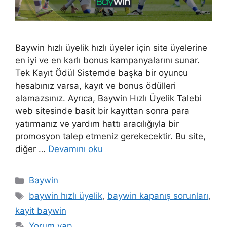
Baywin hızlı üyelik hızlı üyeler için site üyelerine
en iyi ve en karlı bonus kampanyalarını sunar.
Tek Kayıt Ödül Sistemde başka bir oyuncu
hesabınız varsa, kayıt ve bonus ödülleri
alamazsınız. Ayrıca, Baywin Hızlı Üyelik Talebi
web sitesinde basit bir kayıttan sonra para
yatırmanız ve yardım hattı aracılığıyla bir
promosyon talep etmeniz gerekecektir. Bu site,
diğer …
Devamını oku
Kategoriler
Baywin
Etiketler
baywin hızlı üyelik
,
baywin kapanış sorunları
,
kayit baywin
Yorum yap