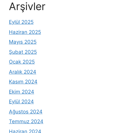
Arşivler
Eylül 2025
Haziran 2025
Mayıs 2025
Şubat 2025
Ocak 2025
Aralık 2024
Kasım 2024
Ekim 2024
Eylül 2024
Ağustos 2024
Temmuz 2024
Haziran 2024