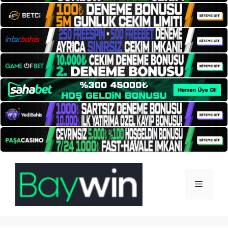
İçeriğe
atla
Menü