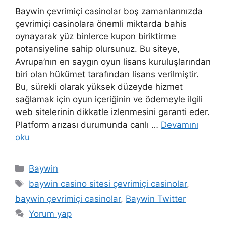
Baywin çevrimiçi casinolar boş zamanlarınızda
çevrimiçi casinolara önemli miktarda bahis
oynayarak yüz binlerce kupon biriktirme
potansiyeline sahip olursunuz. Bu siteye,
Avrupa’nın en saygın oyun lisans kuruluşlarından
biri olan hükümet tarafından lisans verilmiştir.
Bu, sürekli olarak yüksek düzeyde hizmet
sağlamak için oyun içeriğinin ve ödemeyle ilgili
web sitelerinin dikkatle izlenmesini garanti eder.
Platform arızası durumunda canlı …
Devamını
oku
Kategoriler
Baywin
Etiketler
baywin casino sitesi çevrimiçi casinolar
,
baywin çevrimiçi casinolar
,
Baywin Twitter
Yorum yap