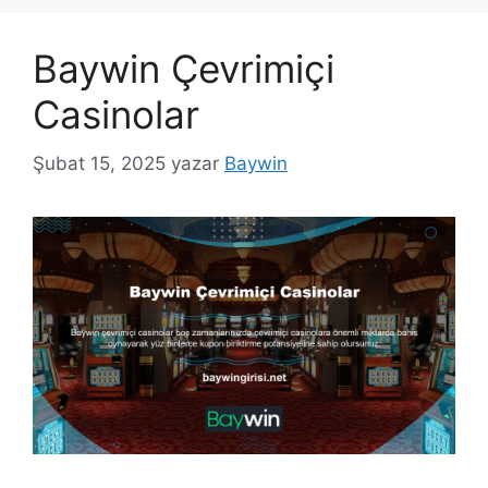
Baywin Çevrimiçi
Casinolar
Şubat 15, 2025
yazar
Baywin