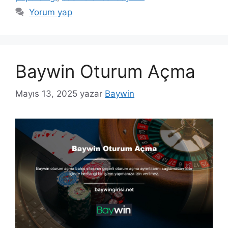
Yorum yap
Baywin Oturum Açma
Mayıs 13, 2025
yazar
Baywin