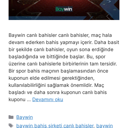
Baywin canlı bahisler canlı bahisler, maç hala
devam ederken bahis yapmayı içerir. Daha basit
bir şekilde canlı bahisler, oyun sona erdiğinde
başladığında ve bittiğinde başlar. Bu, spor
üzerine canlı bahislerle birbirlerinin tam tersidir.
Bir spor bahis maçının başlamasından önce
kuponun elde edilmesi gerektiğinden,
kullanılabilirliğini sağlamak önemlidir. Maç
başladı ve daha sonra kuponun canlı bahis
kuponu …
Devamını oku
Kategoriler
Baywin
Etiketler
baywin bahis şirketi canlı bahisler
,
baywin