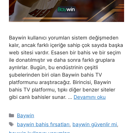
Baywin kullanıcı yorumları sistem değişmeden
kalır, ancak farklı içeriğe sahip çok sayıda başka
web sitesi vardır. Esasen bir bahis ve bir seçim
ile donatılmıştır ve daha sonra farklı gruplara
ayrılırlar. Bugün, bu endüstrinin çeşitli
şubelerinden biri olan Baywin bahis TV
platformunu araştıracağız. Birincisi, Baywin
bahis TV platformu, tıpkı diğer benzer siteler
gibi canlı bahisler sunar. …
Devamını oku
Kategoriler
Baywin
Etiketler
baywin bahis fırsatları
,
baywin güvenlir mi
,