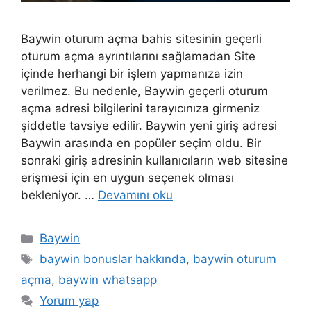
Baywin oturum açma bahis sitesinin geçerli
oturum açma ayrıntılarını sağlamadan Site
içinde herhangi bir işlem yapmanıza izin
verilmez. Bu nedenle, Baywin geçerli oturum
açma adresi bilgilerini tarayıcınıza girmeniz
şiddetle tavsiye edilir. Baywin yeni giriş adresi
Baywin arasında en popüler seçim oldu. Bir
sonraki giriş adresinin kullanıcıların web sitesine
erişmesi için en uygun seçenek olması
bekleniyor. …
Devamını oku
Kategoriler
Baywin
Etiketler
baywin bonuslar hakkında
,
baywin oturum
açma
,
baywin whatsapp
Yorum yap