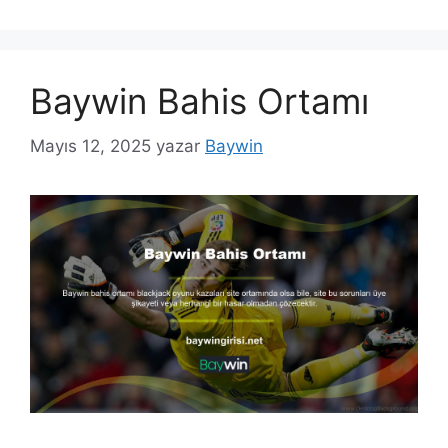
Baywin Bahis Ortamı
Mayıs 12, 2025
yazar
Baywin