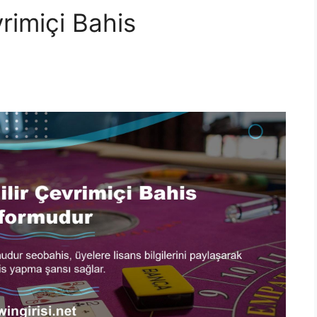
rimiçi Bahis