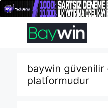
İçeriğe
atla
baywin güvenilir 
platformudur