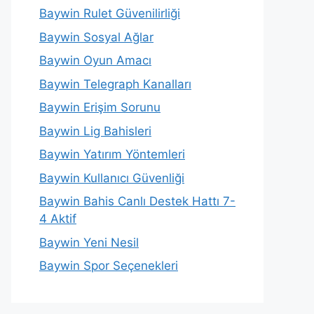
Baywin Rulet Güvenilirliği
Baywin Sosyal Ağlar
Baywin Oyun Amacı
Baywin Telegraph Kanalları
Baywin Erişim Sorunu
Baywin Lig Bahisleri
Baywin Yatırım Yöntemleri
Baywin Kullanıcı Güvenliği
Baywin Bahis Canlı Destek Hattı 7-
4 Aktif
Baywin Yeni Nesil
Baywin Spor Seçenekleri