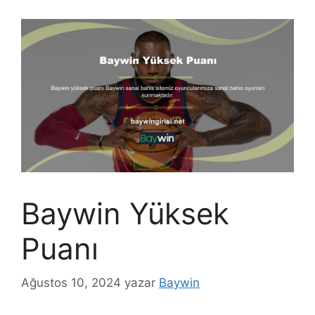
Baywin Yüksek
Puanı
Ağustos 10, 2024
yazar
Baywin