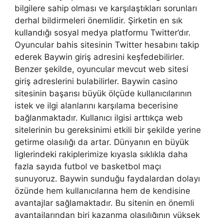
bilgilere sahip olması ve karşılaştıkları sorunları
derhal bildirmeleri önemlidir. Şirketin en sık
kullandığı sosyal medya platformu Twitter’dır.
Oyuncular bahis sitesinin Twitter hesabını takip
ederek Baywin giriş adresini keşfedebilirler.
Benzer şekilde, oyuncular mevcut web sitesi
giriş adreslerini bulabilirler. Baywin casino
sitesinin başarısı büyük ölçüde kullanıcılarının
istek ve ilgi alanlarını karşılama becerisine
bağlanmaktadır. Kullanıcı ilgisi arttıkça web
sitelerinin bu gereksinimi etkili bir şekilde yerine
getirme olasılığı da artar. Dünyanın en büyük
liglerindeki rakiplerimize kıyasla sıklıkla daha
fazla sayıda futbol ve basketbol maçı
sunuyoruz. Baywin sunduğu faydalardan dolayı
özünde hem kullanıcılarına hem de kendisine
avantajlar sağlamaktadır. Bu sitenin en önemli
avantajlarından biri kazanma olasılığının yüksek