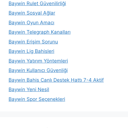
Baywin Rulet Güvenilirliği
Baywin Sosyal Ağlar
Baywin Oyun Amacı
Baywin Telegraph Kanalları
Baywin Erişim Sorunu
Baywin Lig Bahisleri
Baywin Yatırım Yöntemleri
Baywin Kullanıcı Güvenliği
Baywin Bahis Canlı Destek Hattı 7-4 Aktif
Baywin Yeni Nesil
Baywin Spor Seçenekleri