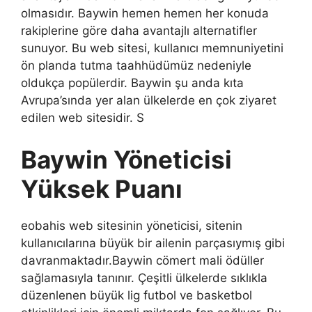
olmasıdır. Baywin hemen hemen her konuda
rakiplerine göre daha avantajlı alternatifler
sunuyor. Bu web sitesi, kullanıcı memnuniyetini
ön planda tutma taahhüdümüz nedeniyle
oldukça popülerdir. Baywin şu anda kıta
Avrupa’sında yer alan ülkelerde en çok ziyaret
edilen web sitesidir. S
Baywin Yöneticisi
Yüksek Puanı
eobahis web sitesinin yöneticisi, sitenin
kullanıcılarına büyük bir ailenin parçasıymış gibi
davranmaktadır.Baywin cömert mali ödüller
sağlamasıyla tanınır. Çeşitli ülkelerde sıklıkla
düzenlenen büyük lig futbol ve basketbol