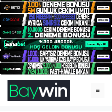
İçeriğe
atla
Menü