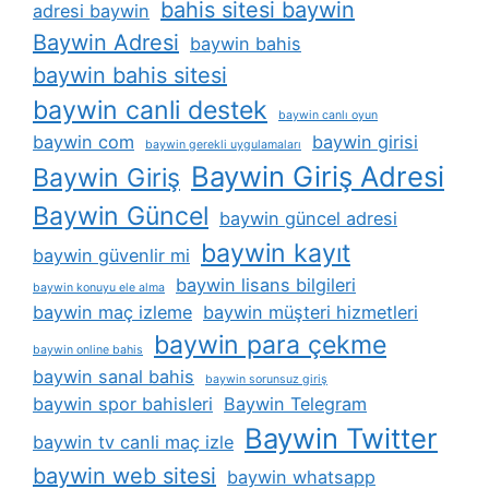
bahis sitesi baywin
adresi baywin
Baywin Adresi
baywin bahis
baywin bahis sitesi
baywin canli destek
baywin canlı oyun
baywin com
baywin girisi
baywin gerekli uygulamaları
Baywin Giriş Adresi
Baywin Giriş
Baywin Güncel
baywin güncel adresi
baywin kayıt
baywin güvenlir mi
baywin lisans bilgileri
baywin konuyu ele alma
baywin maç izleme
baywin müşteri hizmetleri
baywin para çekme
baywin online bahis
baywin sanal bahis
baywin sorunsuz giriş
baywin spor bahisleri
Baywin Telegram
Baywin Twitter
baywin tv canli maç izle
baywin web sitesi
baywin whatsapp