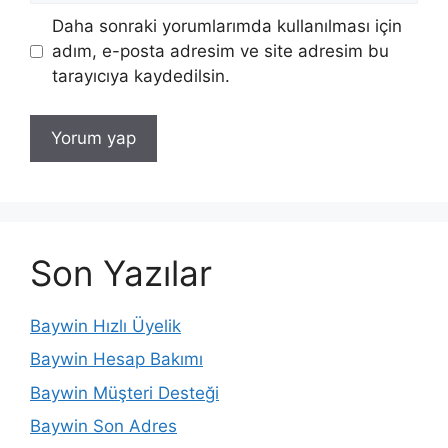
Daha sonraki yorumlarımda kullanılması için
adım, e-posta adresim ve site adresim bu
tarayıcıya kaydedilsin.
Son Yazılar
Baywin Hızlı Üyelik
Baywin Hesap Bakımı
Baywin Müşteri Desteği
Baywin Son Adres