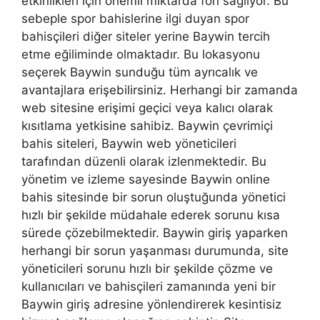
etkinlikleri için önemli miktarda fon sağlıyor. Bu
sebeple spor bahislerine ilgi duyan spor
bahisçileri diğer siteler yerine Baywin tercih
etme eğiliminde olmaktadır. Bu lokasyonu
seçerek Baywin sunduğu tüm ayrıcalık ve
avantajlara erişebilirsiniz. Herhangi bir zamanda
web sitesine erişimi geçici veya kalıcı olarak
kısıtlama yetkisine sahibiz. Baywin çevrimiçi
bahis siteleri, Baywin web yöneticileri
tarafından düzenli olarak izlenmektedir. Bu
yönetim ve izleme sayesinde Baywin online
bahis sitesinde bir sorun oluştuğunda yönetici
hızlı bir şekilde müdahale ederek sorunu kısa
sürede çözebilmektedir. Baywin giriş yaparken
herhangi bir sorun yaşanması durumunda, site
yöneticileri sorunu hızlı bir şekilde çözme ve
kullanıcıları ve bahisçileri zamanında yeni bir
Baywin giriş adresine yönlendirerek kesintisiz