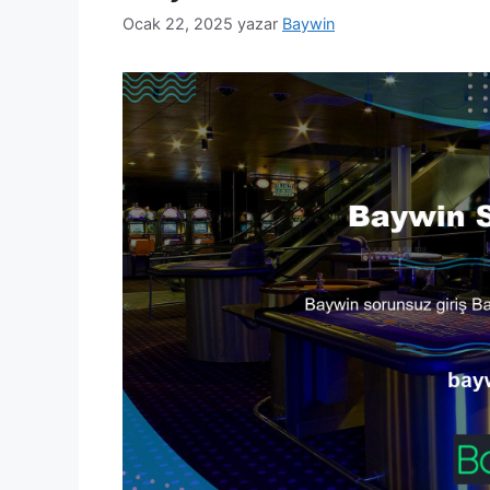
Ocak 22, 2025
yazar
Baywin