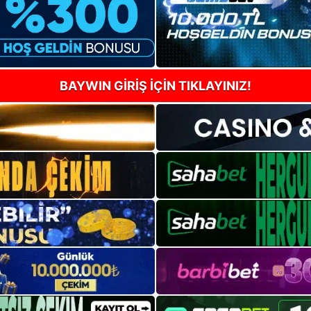
BAYWIN GİRİŞ İÇİN TIKLAYINIZ!