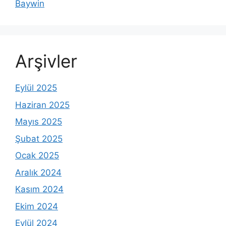
Baywin
Arşivler
Eylül 2025
Haziran 2025
Mayıs 2025
Şubat 2025
Ocak 2025
Aralık 2024
Kasım 2024
Ekim 2024
Eylül 2024