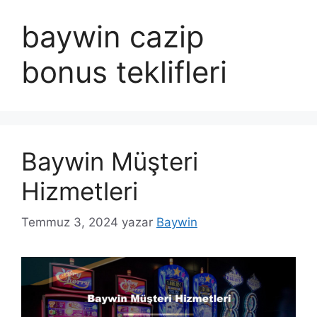
baywin cazip
bonus teklifleri
Baywin Müşteri
Hizmetleri
Temmuz 3, 2024
yazar
Baywin