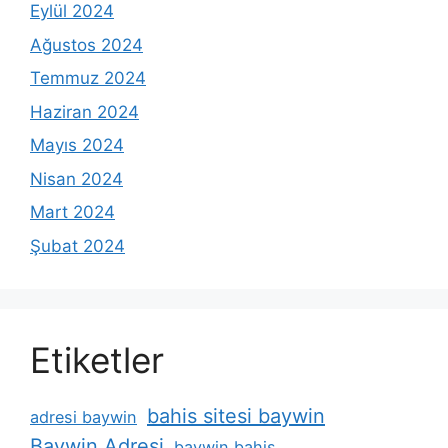
Eylül 2024
Ağustos 2024
Temmuz 2024
Haziran 2024
Mayıs 2024
Nisan 2024
Mart 2024
Şubat 2024
Etiketler
bahis sitesi baywin
adresi baywin
Baywin Adresi
baywin bahis