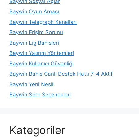
Baywin Sosyal Ağlar
Baywin Oyun Amacı
Baywin Telegraph Kanalları
Baywin Erişim Sorunu
Baywin Lig Bahisleri
Baywin Yatırım Yöntemleri
Baywin Kullanıcı Güvenliği
Baywin Bahis Canlı Destek Hattı 7-4 Aktif
Baywin Yeni Nesil
Baywin Spor Seçenekleri
Kategoriler