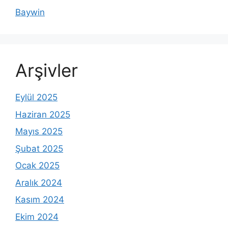
Baywin
Arşivler
Eylül 2025
Haziran 2025
Mayıs 2025
Şubat 2025
Ocak 2025
Aralık 2024
Kasım 2024
Ekim 2024