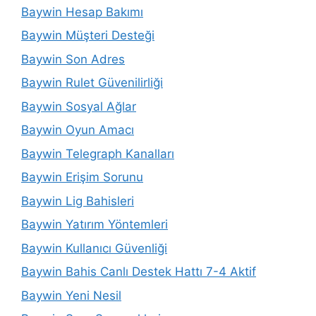
Baywin Hesap Bakımı
Baywin Müşteri Desteği
Baywin Son Adres
Baywin Rulet Güvenilirliği
Baywin Sosyal Ağlar
Baywin Oyun Amacı
Baywin Telegraph Kanalları
Baywin Erişim Sorunu
Baywin Lig Bahisleri
Baywin Yatırım Yöntemleri
Baywin Kullanıcı Güvenliği
Baywin Bahis Canlı Destek Hattı 7-4 Aktif
Baywin Yeni Nesil