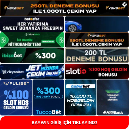
×
BAYWIN GİRİŞ İÇİN TIKLAYINIZ!