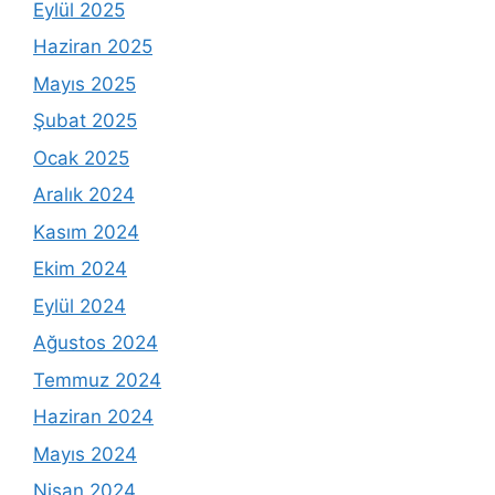
Eylül 2025
Haziran 2025
Mayıs 2025
Şubat 2025
Ocak 2025
Aralık 2024
Kasım 2024
Ekim 2024
Eylül 2024
Ağustos 2024
Temmuz 2024
Haziran 2024
Mayıs 2024
Nisan 2024