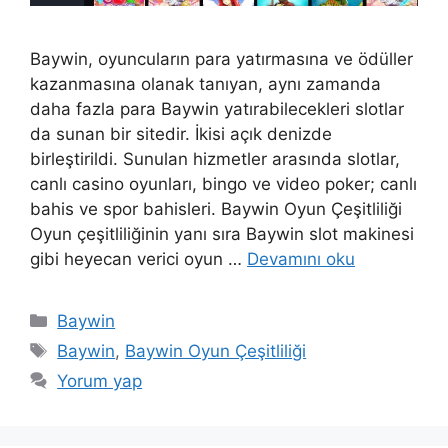
Baywin, oyuncuların para yatırmasına ve ödüller
kazanmasına olanak tanıyan, aynı zamanda
daha fazla para Baywin yatırabilecekleri slotlar
da sunan bir sitedir. İkisi açık denizde
birleştirildi. Sunulan hizmetler arasında slotlar,
canlı casino oyunları, bingo ve video poker; canlı
bahis ve spor bahisleri. Baywin Oyun Çeşitliliği
Oyun çeşitliliğinin yanı sıra Baywin slot makinesi
gibi heyecan verici oyun …
Devamını oku
Kategoriler
Baywin
Etiketler
Baywin
,
Baywin Oyun Çeşitliliği
Yorum yap